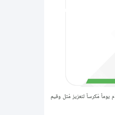
 تاريخ 21 أيلول سبتمبر من كل عام يوماً مُكرساً لتعزيز مُثل وقيم