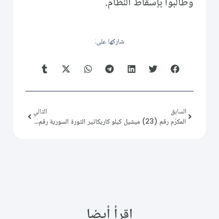
وطالبوا بإسقاط النظام.
شاركها على:
السابق
التالي
المكرّم رقم (23) ميشيل كيلو
كاريكاتير الثورة السورية رقم (65)
اقرأ أيضا