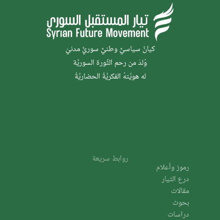
كيانٌ سياسيٌّ وطنيٌّ سوريٌّ مدنيّ
وُلدَ من رحم الثَّورة السوريَّة
له هويَّتهُ الفكريَّةُ الحضاريَّةُ
روابط سريعة
رموز وأعلام
درع التيار
مقالات
بحوث
دراسات