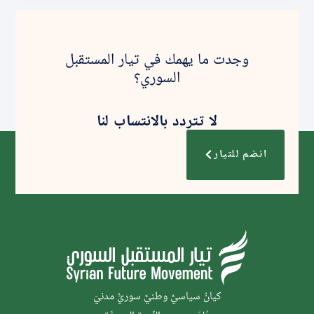
وجدت ما يهمك في تيار المستقبل
السوري؟
لا تتردد بالانتساب لنا
انضم للتيار
كيانٌ سياسيٌّ وطنيٌّ سوريٌّ مدنيّ