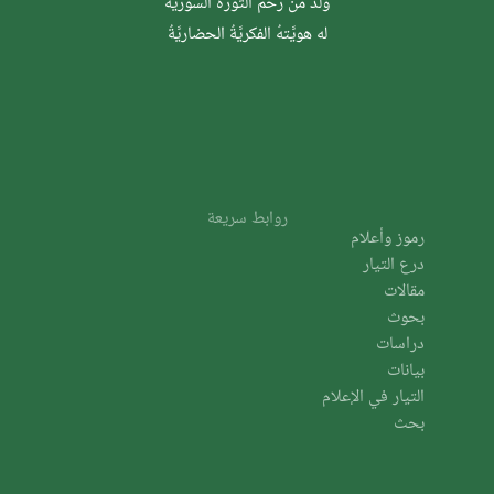
وُلدَ من رحم الثَّورة السوريَّة
له هويَّتهُ الفكريَّةُ الحضاريَّةُ
روابط سريعة
رموز وأعلام
درع التيار
مقالات
بحوث
دراسات
بيانات
التيار في الإعلام
بحث