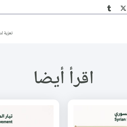
تعزية لد
اقرأ أيضا