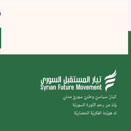
و
كيانٌ سياسيٌّ وطنيٌّ سوريٌّ مدنيّ
وُلدَ من رحم الثَّورة السوريَّة
له هويَّتهُ الفكريَّةُ الحضاريَّةُ