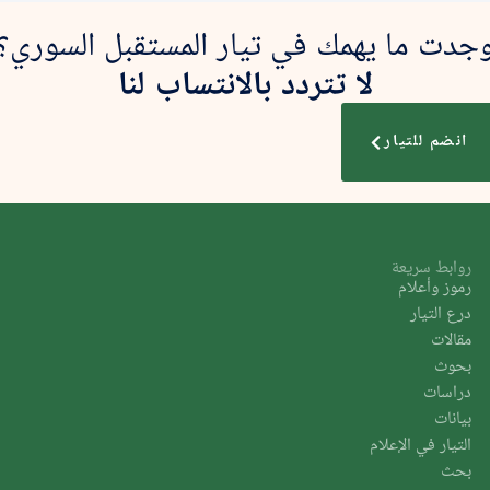
جدت ما يهمك في تيار المستقبل السوري؟
لا تتردد بالانتساب لنا
انضم للتيار
روابط سريعة
رموز وأعلام
درع التيار
مقالات
بحوث
دراسات
بيانات
التيار في الإعلام
بحث