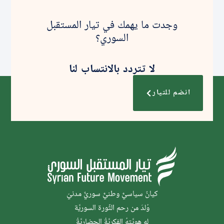
وجدت ما يهمك في تيار المستقبل
السوري؟
لا تتردد بالانتساب لنا
انضم للتيار
كيانٌ سياسيٌّ وطنيٌّ سوريٌّ مدنيّ
وُلدَ من رحم الثَّورة السوريَّة
له هويَّتهُ الفكريَّةُ الحضاريَّةُ