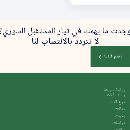
جدت ما يهمك في تيار المستقبل السوري؟
لا تتردد بالانتساب لنا
انضم للتيار
روابط سريعة
رموز وأعلام
درع التيار
مقالات
بحوث
دراسات