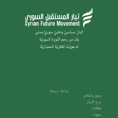
كيانٌ سياسيٌّ وطنيٌّ سوريٌّ مدنيّ
وُلدَ من رحم الثَّورة السوريَّة
له هويَّتهُ الفكريَّةُ الحضاريَّةُ
روابط سريعة
رموز وأعلام
درع التيار
مقالات
بحوث