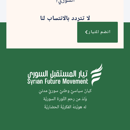
لا تتردد بالانتساب لنا
انضم للتيار
كيانٌ سياسيٌّ وطنيٌّ سوريٌّ مدنيّ
وُلدَ من رحم الثَّورة السوريَّة
له هويَّتهُ الفكريَّةُ الحضاريَّةُ