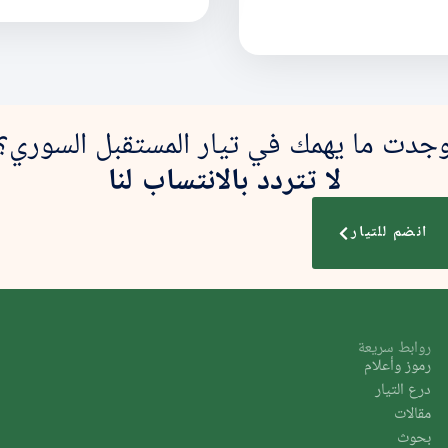
جدت ما يهمك في تيار المستقبل السوري؟
لا تتردد بالانتساب لنا
انضم للتيار
روابط سريعة
رموز وأعلام
درع التيار
مقالات
بحوث