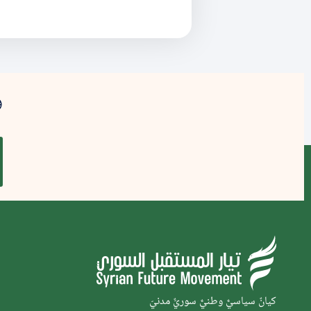
و
كيانٌ سياسيٌّ وطنيٌّ سوريٌّ مدنيّ