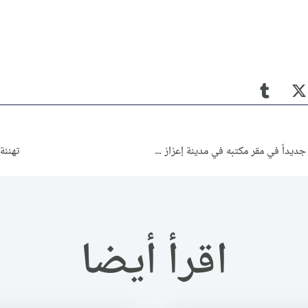
تيار المستقبل السوري يقيم إفطاراً جماعياً جديداً في مقر مكتبه في مدينة إعزاز شمال حلب ضمن حملة “في توادّهم”.
تهنئة
اقرأ أيضا