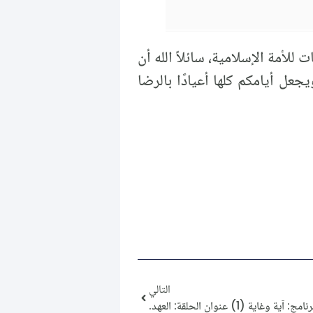
ني والتبريكات للأمة الإسلامية، سائلاً الله أن
جعل أيامكم كلها أعيادًا بالرضا
التالي
نامج: آية وغاية (1) عنوان الحلقة: العهد.