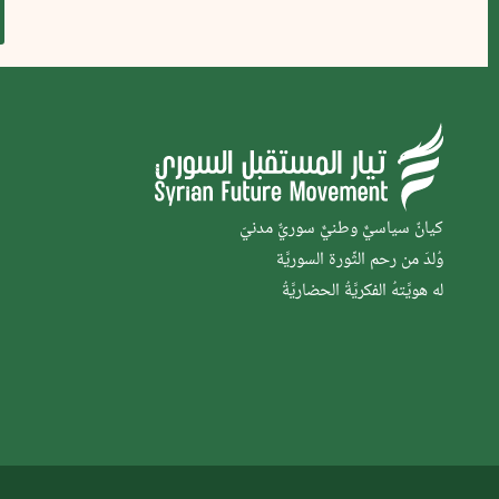
كيانٌ سياسيٌّ وطنيٌّ سوريٌّ مدنيّ
وُلدَ من رحم الثَّورة السوريَّة
له هويَّتهُ الفكريَّةُ الحضاريَّةُ