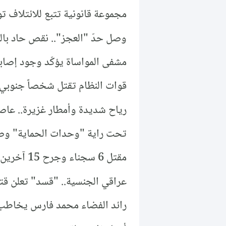
مجموعة قانونية تتبع للائتلاف 
وصل حدّ "العجز".. نقص حاد بال
مشفى المواساة يؤكّد وجود إصابات ب
قوات النظام تقتل شخصاً جنوبي إدل
رياح شديدة وأمطار غزيرة.. عاص
تحت راية "وحدات الحماية" وصور
مقتل 6 سجناء وجرح 15 آخرين بعد محاولة فرار من سجن لقسد في الرقة.
عراقي الجنسية.. "قسد" تعلن قتل
رائد الفضاء محمد فارس يخاطب 