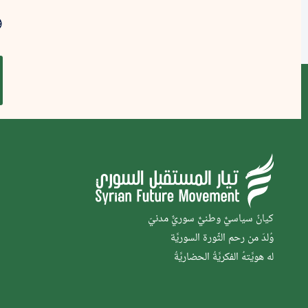
و
كيانٌ سياسيٌّ وطنيٌّ سوريٌّ مدنيّ
وُلدَ من رحم الثَّورة السوريَّة
له هويَّتهُ الفكريَّةُ الحضاريَّةُ