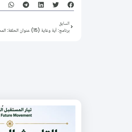
السابق
برنامج: آية وغاية (15) عنوان الحلقة: المحاسبة.