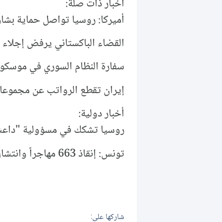
أخبار ذات صلة:
أميركا: روسيا تواصل حماية بشار
القضاء الباكستاني يرفض إجلاء 
سفارة النظام السوري في موسكو 
إيران تقطع الرواتب عن مجموعات
أخبار دولية:
روسيا تشكك في مسؤولية "داع
تونس: إنقاذ 663 مهاجراً وانتشال 5 جثث من البحر إثر إحباط 16 محاولة هجرة.
شاركها على: