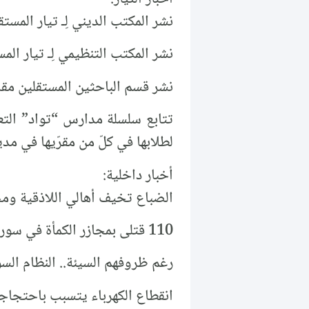
نشر المكتب الديني لِـ تيار المستقبل السوري برن
نشر المكتب التنظيمي لِـ تيار ال
نشر قسم الباحثين المستقلين مقا
تتابع سلسلة مدارس “تواد” التعل
لطلابها في كلّ من مقرّيها في مد
أخبار داخلية:
الضباع تخيف أهالي اللاذقية وم
110 قتلى بمجازر الكمأة في سوريا منذ بدء الموسم.
رغم ظروفهم السيئة.. النظام الس
انقطاع الكهرباء يتسبب باحتجاج