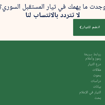
جدت ما يهمك في تيار المستقبل السوري؟
لا تتردد بالانتساب لنا
انضم للتيار
روابط سريعة
رموز وأعلام
درع التيار
مقالات
بحوث
دراسات
بيانات
التيار في الإعلام
بحث