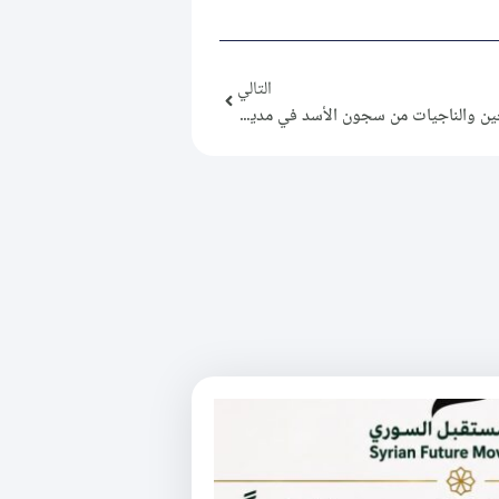
التالي
حملة في توادّهم، تقيم مأدبة إفطار للناجين والناجيات من سجون الأسد في مدينة عفرين ضمن حملة “في توادّهم”.