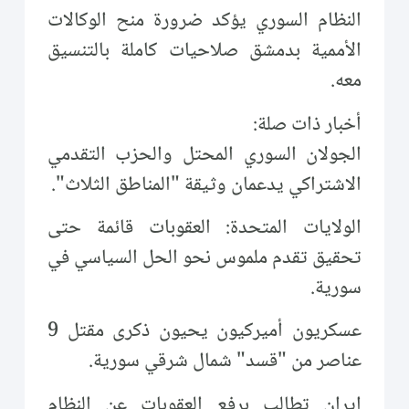
النظام السوري يؤكد ضرورة منح الوكالات
الأممية بدمشق صلاحيات كاملة بالتنسيق
معه.
أخبار ذات صلة:
الجولان السوري المحتل والحزب التقدمي
الاشتراكي يدعمان وثيقة "المناطق الثلاث".
الولايات المتحدة: العقوبات قائمة حتى
تحقيق تقدم ملموس نحو الحل السياسي في
سورية.
عسكريون أميركيون يحيون ذكرى مقتل 9
عناصر من "قسد" شمال شرقي سورية.
إيران تطالب برفع العقوبات عن النظام