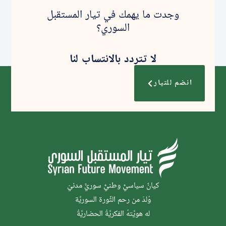
وجدت ما يهمك في تيار المستقبل
السوري؟
لا تتردد بالانتساب لنا
انضم للتيار
كيانٌ سياسيٌّ وطنيٌّ سوريٌّ مدنيّ
وُلدَ من رحم الثَّورة السوريَّة
له هويَّتهُ الفكريَّةُ الحضاريَّةُ