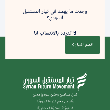
وجدت ما يهمك في تيار المستقبل
السوري؟
لا تتردد بالانتساب لنا
انضم للتيار
كيانٌ سياسيٌّ وطنيٌّ سوريٌّ مدنيّ
وُلدَ من رحم الثَّورة السوريَّة
له هويَّتهُ الفكريَّةُ الحضاريَّةُ