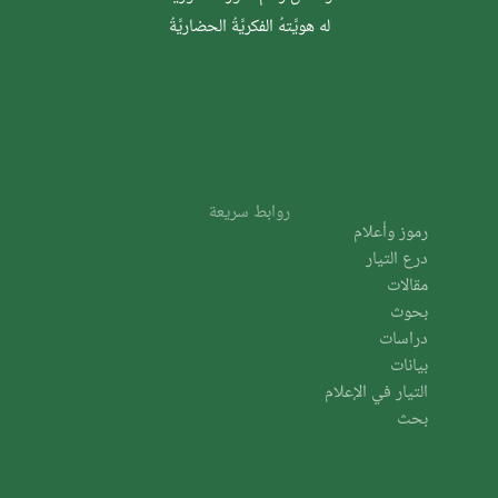
له هويَّتهُ الفكريَّةُ الحضاريَّةُ
روابط سريعة
رموز وأعلام
درع التيار
مقالات
بحوث
دراسات
بيانات
التيار في الإعلام
بحث