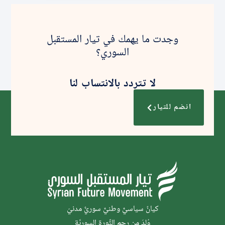
وجدت ما يهمك في تيار المستقبل
السوري؟
لا تتردد بالانتساب لنا
انضم للتيار
كيانٌ سياسيٌّ وطنيٌّ سوريٌّ مدنيّ
وُلدَ من رحم الثَّورة السوريَّة