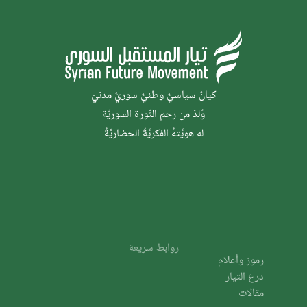
كيانٌ سياسيٌّ وطنيٌّ سوريٌّ مدنيّ
وُلدَ من رحم الثَّورة السوريَّة
له هويَّتهُ الفكريَّةُ الحضاريَّةُ
روابط سريعة
رموز وأعلام
درع التيار
مقالات