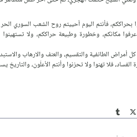
وا بحراككم، فأنتم اليوم أحييتم روح الشعب السوري الحر
عرفوا مكانكم، وخطورة وطبيعة حراككم، ولا تستهينوا ب
ل أمراض الطائفية والتقسيم، والعنف والارهاب والاستبدا
لفساد، فلا تهنوا ولا تحزنوا وأنتم الأعلَون، والتاريخ يس