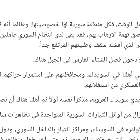
ل الوقت، فكل منطقة سوريّة لها خصوصيتها! وطالما أنه 
صق تهمة الارهاب بهم، فقد بقي لدى النظام السوري عاملين اث
ي أهلنا في السويداء، ومحافظتهم على استمرار حراكهم
العسكري من استغلالهم.
ّ سويداء العروبة، مذكراً نفسه أولاً ثم أهلنا هناك أن نص
زال من أوائل التيارات السورية المتواجدة في تظاهرات ساح
وادره في السويداء، ومراكز التيار بالداخل السوري، ودول
، ونعني الشيخ حكمت الهجري، ثم حتى آخر طفل متظاهر ف