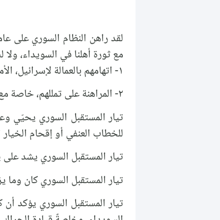
لقد راهن النظام السوري على عام
مع ثورة أهلنا في السويداء، ولا ل
١- اتهامهم بالعمالة لإسرائيل، الأمر الذي أفشله سقف وطنيتهم المرتفع جداً.
٢- المراهنة على تمللهم، خاصة مع دخول فصل الشتاء القارس في الجبل هناك.
تيار المستقبل السوري يحيّي وع
للخطاب العنفي أو إقحام الخيار 
تيار المستقبل السوري يشد على يدي
تيار المستقبل السوري كان وما ي
تيار المستقبل السوري يؤكد أن ك
السويداء، وخاصةً قيادة الحراك