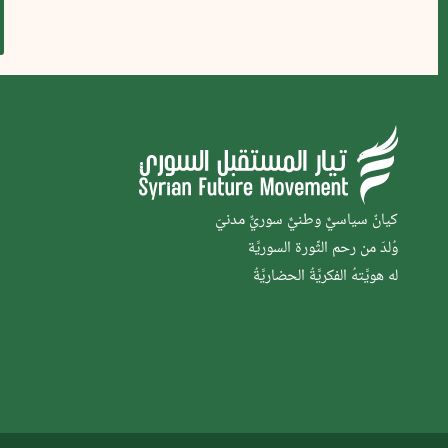
كيانٌ سياسيٌّ وطنيٌّ سوريٌّ مدنيّ
وُلدَ من رحم الثَّورة السوريَّة
له هويَّتهُ الفكريَّةُ الحضاريَّةُ