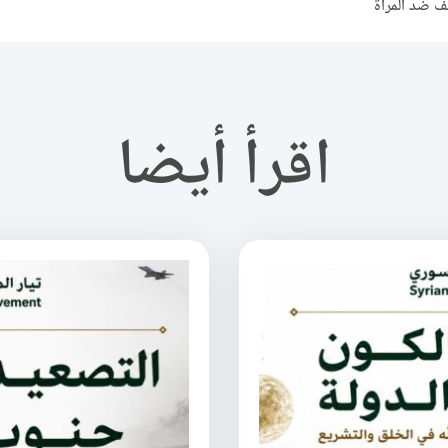
نف ضد المرأة
اقرأ أيضا