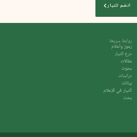
انضم للتيار
روابط سريعة
رموز وأعلام
درع التيار
مقالات
بحوث
دراسات
بيانات
التيار في الإعلام
بحث