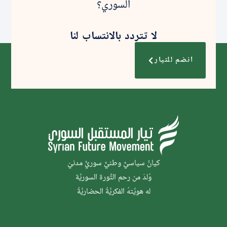
السوري؟
لا تتردد بالانتساب لنا
انضم للتيار
كيانٌ سياسيٌّ وطنيٌّ سوريٌّ مدنيّ
وُلدَ من رحم الثَّورة السوريَّة
له هويَّتهُ الفكريَّةُ الحضاريَّةُ