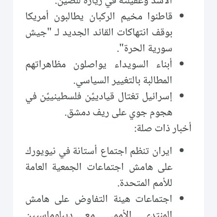
الأسد وعقيلته في زيارة للصين.
قاطنوا مخيم الركبان يطالبون أمريكا
بوقف انتهاكات القائد الجديد لـ "جيش
سورية الحرة".
أبناء السويداء يواصلون مظاهراتهم
المطالبة بالتغيير السياسي.
إسرائيل تغتال قيادييَّن فلسطينييَّن في
هجوم جوي على ريف دمشق.
أخبار ذات صلة:
ايران تنظم اجتماع أستانة في نيويورك
على هامش اجتماعات الجمعية العامة
للأمم المتحدة.
اجتماعات هيئة التفاوض على هامش
المنتدى الأممي مع ديبلوماسيين