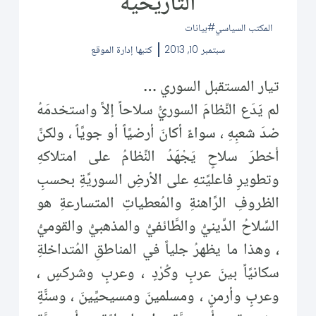
التاريخية
المكتب السياسي
بيانات
سبتمبر 10, 2013
كتبها
إدارة الموقع
تيار المستقبل السوري …
لم يَدَع النِّظامَ السوريُّ سلاحاً إلاَّ واستخدمَهُ
ضدَ شعبِهِ ، سواءً أكانَ أرضيَّاً أو جويَّاً ، ولكنَّ
أخطرَ سلاحٍ يَجْهَدُ النِّظامُ على امتلاكهِ
وتطويرِ فاعليَّتهِ على الأرضِ السوريَّةِ بحسبِ
الظروفِ الرَّاهنةِ والمُعطياتِ المتسارعةِ هو
السِّلاحُ الدِّينيُّ والطَّائفيُّ والمذهبيُّ والقوميُّ
، وهذا ما يظهرُ جلياً في المناطقِ المُتداخلةِ
سكانيَّاً بينَ عربٍ وكُرْدٍ ، وعربٍ وشركسٍ ،
وعربٍ وأرمنٍ ، ومسلمينَ ومسيحيِّينَ ، وسنَّةٍ