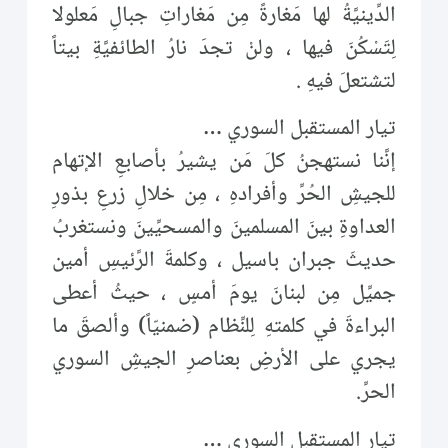
الدِّينيَّةُ لها مَغارةً مِن مَغاراتِ جبالِ مَعلولا
لِتَسْكُنَ فيها ، ولنْ تجدَ نارُ الطائفيَّةِ بيتاً
لتشتعلَ فيهِ .
تيار المستقبل السوري …
إنَّنا نستهجنُ كلَ مَن يشيرُ بأصابعِ الإتهام
للجيشِ الحُرِّ وأفرادهِ ، مِن خلالِ زرعِ بذورِ
العداوةِ بينَ المسلمينَ والمسحيِّينَ ونستغربُ
حديثَ جبران باسيل ، وكلمةَ الرَّئيسِ أمين
جميِّل مِن لبنانَ يومَ أمسٍ ، حيثُ أعطى
البراءةَ في كلمتهِ لِلنِّظام (ضمنيّاً) وألصقَ ما
يجري على الأرضِ بعناصرِ الجيشِ السوري
الحرِّ.
تيار المستقبل السوري …