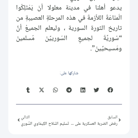
يدعو أهلنا في مدينة معلولا أنْ يَمْتَلِكُوا
الَمنَاعَةَ اللاَّزمةَ في هذه المرحلةِ العصيبةِ من
تاريخ الثورة السورية ، وليعلم الجميعُ أنَّ
“سُوريَّةَ لجميعِ السّورييِّنَ مُسلمينَ
ومَسيحيِّينَ”.
شاركها على:
السابق
التالي
رفض الضربة العسكرية على سورية تحت تسمية " ضربة تأديبية "
تَسليم السِّلاح الكِيمَاوي السُّوري