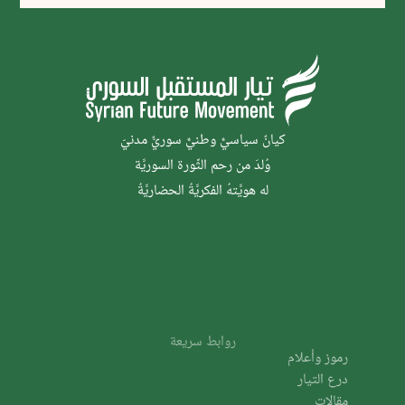
كيانٌ سياسيٌّ وطنيٌّ سوريٌّ مدنيّ
وُلدَ من رحم الثَّورة السوريَّة
له هويَّتهُ الفكريَّةُ الحضاريَّةُ
روابط سريعة
رموز وأعلام
درع التيار
مقالات