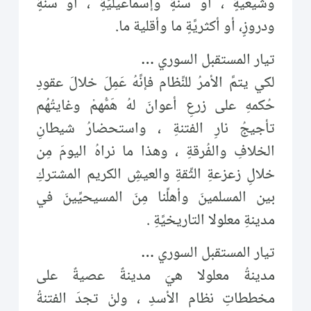
وشيعيةٍ ، أو سنَّةٍ وإسماعيليَّةٍ ، أو سنَّةٍ
ودروزٍ، أو أكثريَّةٍ ما وأقلية ما.
تيار المستقبل السوري …
لكي يتمَّ الأمرُ للنِّظام فإنَّهُ عَمِلَ خلالَ عقودِ
حُكمهِ على زرعِ أعوانَ لهُ هَمُّهمْ وغايتُهُم
تأجيجُ نارِ الفتنةِ ، واستحضارُ شيطانِ
الخلافِ والفُرقةِ ، وهذا ما نراهُ اليومَ مِن
خلالِ زعزعةِ الثِّقةِ والعيشِ الكريم المشتركِ
بين المسلمينَ وأهلِّنا مِنَ المسيحيِّينَ في
مدينةِ معلولا التاريخيَّةِ .
تيار المستقبل السوري …
مدينةُ معلولا هيَ مدينةٌ عصيةٌ على
مخططاتِ نظام الأسدِ ، ولنْ تجدَ الفتنةُ