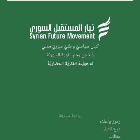
كيانٌ سياسيٌّ وطنيٌّ سوريٌّ مدنيّ
وُلدَ من رحم الثَّورة السوريَّة
له هويَّتهُ الفكريَّةُ الحضاريَّةُ
روابط سريعة
رموز وأعلام
درع التيار
مقالات