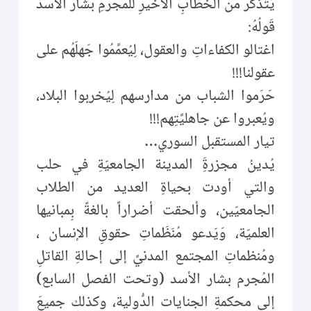
يَتَذَكَرُ من الخطابِ الأخيرِ للمُجرمِ بشار الأسد
قَولُهُ:
اغتالو الكفاءاتِ والعقول، لِيُعمِّمُوا جَهلَهُم على
عقولنا!!!
حَرَموا الشباب من مدارسهم لِيُخربوا البلاد،
ويُعبروا عن جاهليَّتِهم!!!
تيار المستقبل السوري…
يُدينُ مجزرةَِ المدينة الجامعيّةِ في حلب
والتي أودت بحياةِ العديد من الطلاب
الجامعيّين، وألحقت أضراراً بالغةً بِمبانيها
العلميّة، وَيَدعو مُنَظَماتِ حقوقِ الإنسان ،
ومُنظماتِ المجتمع المدنيِّ إلى إحالةِ القاتلِ
المُجرم بشار الأسد (وتحت الفصل السابع)
إلى محكمةِ الجنايات الدُّولية، وكذلك جميعَ