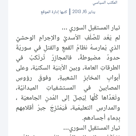
المكتب السياسي
يناير 16, 2013
كتبها
إدارة الموقع
تيار المستقبل السوري …
لم يَعُد للصَّلَفِ الأسديِّ والإجرامِ الوحشيِّ
الذي يُمارسهُ نظامُ القمعِ والقتلِ في سوريّةَ
حدودٌ مضبوطةٌ، فالمجازِرُ تُرتَكبُ في
الطرقاتِ العامة، وبين الأبنيّة السكنيّة، وعلى
أبوابِ المخابزِ الشعبيةِ، وفوقَ رؤوسِ
المصابينَ في المستشفياتِ الميدانيَّة،
وتَعَدَّاها كُلَّها لِيَصِلَ إلى المُدنِ الجامعيّة ،
والمدارسِ التعليمّية، فَيَمْتَزِجَ حِبرُ أقلامِهم
بِدِماءِ أجسادهم.
تيار المستقبل السوري…