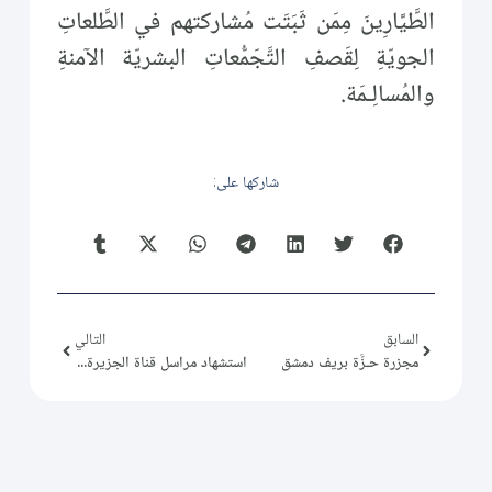
الطَّيَّارِينَ مِمَن ثَبَتَت مُشاركتهم في الطَّلعاتِ
الجويّةِ لِقَصفِ التَّجَمُّعاتِ البشريّة الآمنةِ
والمُسالِـمَة.
شاركها على:
السابق
التالي
مجزرة حـزَّة بريف دمشق
استشهاد مراسل قناة الجزيرة محمد المسالمة (الحوراني)