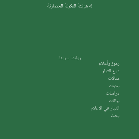
له هويَّتهُ الفكريَّةُ الحضاريَّةُ
روابط سريعة
رموز وأعلام
درع التيار
مقالات
بحوث
دراسات
بيانات
التيار في الإعلام
بحث