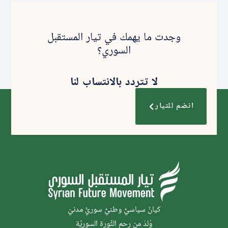
وجدت ما يهمك في تيار المستقبل
السوري؟
لا تتردد بالانتساب لنا
انضم للتيار
كيانٌ سياسيٌّ وطنيٌّ سوريٌّ مدنيّ
وُلدَ من رحم الثَّورة السوريَّة